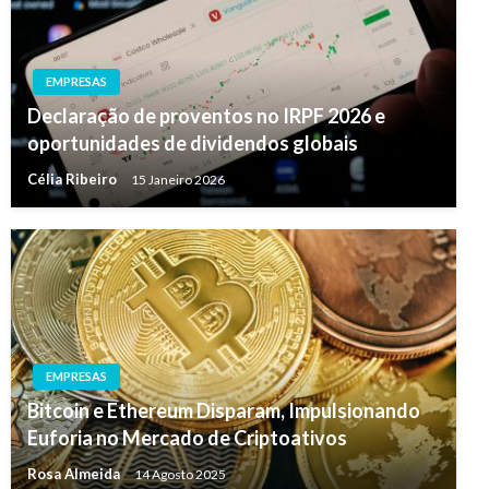
EMPRESAS
Declaração de proventos no IRPF 2026 e
oportunidades de dividendos globais
Célia Ribeiro
15 Janeiro 2026
EMPRESAS
Bitcoin e Ethereum Disparam, Impulsionando
Euforia no Mercado de Criptoativos
Rosa Almeida
14 Agosto 2025