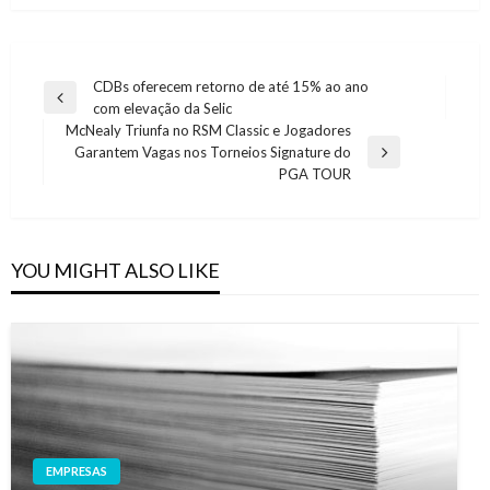
Navegação
CDBs oferecem retorno de até 15% ao ano
Previous
com elevação da Selic
de
Post
McNealy Triunfa no RSM Classic e Jogadores
artigos
Garantem Vagas nos Torneios Signature do
Next
PGA TOUR
Post
YOU MIGHT ALSO LIKE
EMPRESAS