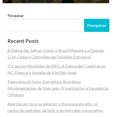
Pesquisar
Pesquisar
Recent Posts
A Dança das Safras: Como o Brasil Manobra a Disputa
EUA-China e Consolida seu Domínio Estrutural
O Caos no Montinho da KBO: A Dança das Cadeiras no
NC Dinos e o Apagão de Kim Seo-hyun
Panorama do Setor Energético Brasileiro:
Movimentações de Mercado, Privatizações e Excelência
Offshore
Aversão ao risco no exterior e Ibovespa em alta: os
rumos do petróleo, da Selic e do mercado corporativo