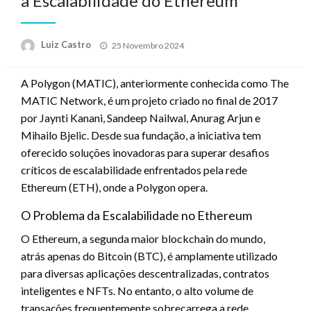
a Escalabilidade do Ethereum
Posted
Luiz Castro
25 Novembro 2024
on
A Polygon (MATIC), anteriormente conhecida como The
MATIC Network, é um projeto criado no final de 2017
por Jaynti Kanani, Sandeep Nailwal, Anurag Arjun e
Mihailo Bjelic. Desde sua fundação, a iniciativa tem
oferecido soluções inovadoras para superar desafios
críticos de escalabilidade enfrentados pela rede
Ethereum (ETH), onde a Polygon opera.
O Problema da Escalabilidade no Ethereum
O Ethereum, a segunda maior blockchain do mundo,
atrás apenas do Bitcoin (BTC), é amplamente utilizado
para diversas aplicações descentralizadas, contratos
inteligentes e NFTs. No entanto, o alto volume de
transações frequentemente sobrecarrega a rede,