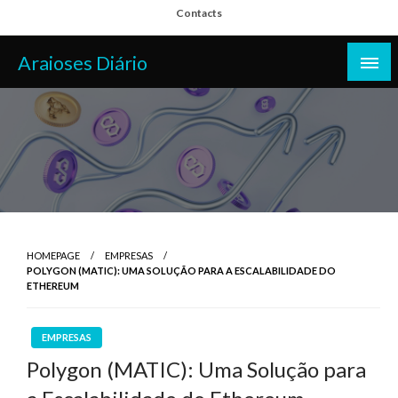
Skip
Contacts
to
content
Araioses Diário
HOMEPAGE
EMPRESAS
POLYGON (MATIC): UMA SOLUÇÃO PARA A ESCALABILIDADE DO
ETHEREUM
EMPRESAS
Polygon (MATIC): Uma Solução para