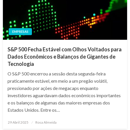
EMPRESAS
S&P 500 Fecha Estável com Olhos Voltados para
Dados Econômicos e Balanços de Gigantes de
Tecnologia
O S&P 500 encerrou a sessão desta segunda-feira
praticamente estável, em meio a um pregão volátil,
pressionado por ações de megacaps enquanto
investidores aguardavam dados econômicos importantes
e os balanços de algumas das maiores empresas dos
Estados Unidos. Entre os…
Posted
29 Abril 2025
Rosa Almeida
on