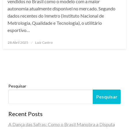
vendidos no Brasil como o modelo com a maior
autonomia atualmente disponível no mercado. Segundo
dados recentes do Inmetro (Instituto Nacional de
Metrologia, Qualidade e Tecnologia), o utilitário
esportivo…
Posted
28 Abril 2025
Luiz Castro
on
Pesquisar
Pesquisar
Recent Posts
A Dança das Safras: Como o Brasil Manobra a Disputa