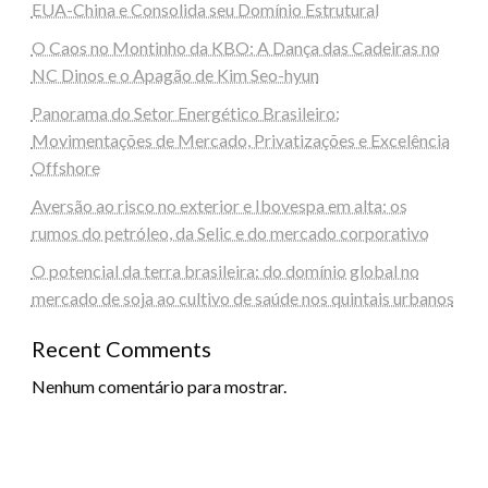
EUA-China e Consolida seu Domínio Estrutural
O Caos no Montinho da KBO: A Dança das Cadeiras no
NC Dinos e o Apagão de Kim Seo-hyun
Panorama do Setor Energético Brasileiro:
Movimentações de Mercado, Privatizações e Excelência
Offshore
Aversão ao risco no exterior e Ibovespa em alta: os
rumos do petróleo, da Selic e do mercado corporativo
O potencial da terra brasileira: do domínio global no
mercado de soja ao cultivo de saúde nos quintais urbanos
Recent Comments
Nenhum comentário para mostrar.