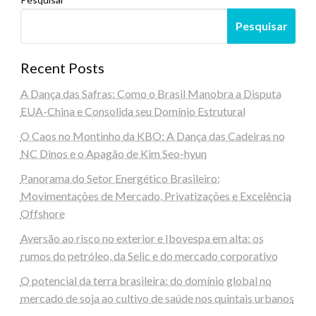
Pesquisar
Recent Posts
A Dança das Safras: Como o Brasil Manobra a Disputa
EUA-China e Consolida seu Domínio Estrutural
O Caos no Montinho da KBO: A Dança das Cadeiras no
NC Dinos e o Apagão de Kim Seo-hyun
Panorama do Setor Energético Brasileiro:
Movimentações de Mercado, Privatizações e Excelência
Offshore
Aversão ao risco no exterior e Ibovespa em alta: os
rumos do petróleo, da Selic e do mercado corporativo
O potencial da terra brasileira: do domínio global no
mercado de soja ao cultivo de saúde nos quintais urbanos