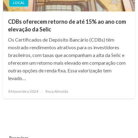
LOCAL
CDBs oferecem retorno de até 15% ao ano com
elevação da Selic
Os Certificados de Depósito Bancário (CDBs) têm
mostrado rendimentos atrativos para os investidores
brasileiros, com taxas que acompanham a alta da Selic e
oferecem um retorno mais elevado em comparação com
outras opções de renda fixa. Essa valorização tem
levado…
Posted
8 Novembro 2024
Rosa Almeida
on
Pesquisar