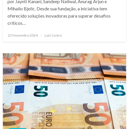
por Jaynti Kanani, Sandeep Nailwal, Anurag Arjun e
Mihailo Bjelic. Desde sua fundação, a iniciativa tem
oferecido soluções inovadoras para superar desafios
críticos…
Posted
25 Novembro 2024
Luiz Castro
on