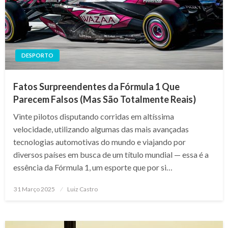
DESPORTO
Fatos Surpreendentes da Fórmula 1 Que
Parecem Falsos (Mas São Totalmente Reais)
Vinte pilotos disputando corridas em altíssima
velocidade, utilizando algumas das mais avançadas
tecnologias automotivas do mundo e viajando por
diversos países em busca de um título mundial — essa é a
essência da Fórmula 1, um esporte que por si…
Posted
31 Março 2025
Luiz Castro
on