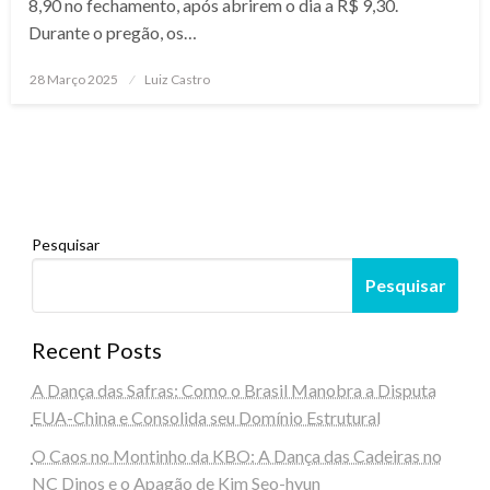
8,90 no fechamento, após abrirem o dia a R$ 9,30.
Durante o pregão, os…
Posted
28 Março 2025
Luiz Castro
on
Pesquisar
Pesquisar
Recent Posts
A Dança das Safras: Como o Brasil Manobra a Disputa
EUA-China e Consolida seu Domínio Estrutural
O Caos no Montinho da KBO: A Dança das Cadeiras no
NC Dinos e o Apagão de Kim Seo-hyun