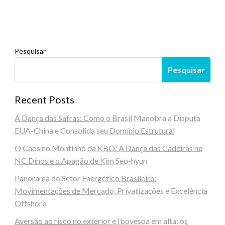
Pesquisar
Pesquisar
Recent Posts
A Dança das Safras: Como o Brasil Manobra a Disputa
EUA-China e Consolida seu Domínio Estrutural
O Caos no Montinho da KBO: A Dança das Cadeiras no
NC Dinos e o Apagão de Kim Seo-hyun
Panorama do Setor Energético Brasileiro:
Movimentações de Mercado, Privatizações e Excelência
Offshore
Aversão ao risco no exterior e Ibovespa em alta: os