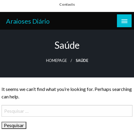
Skip
Contacts
to
content
Araioses Diário
Saúde
HOMEPAGE
SAÚDE
It seems we can’t find what you’re looking for. Perhaps searching
can help.
Pesquisar
por: