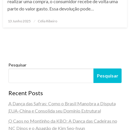
realizar uma compra, o consumidor recebe de volta uma
parte do valor gasto. Essa devolução pode…
Posted
13 Junho 2025
Célia Ribeiro
on
Pesquisar
Pesquisar
Recent Posts
A Dança das Safras: Como o Brasil Manobra a Disputa
EUA-China e Consolida seu Domínio Estrutural
O Caos no Montinho da KBO: A Dança das Cadeiras no
NC Dinos e o Apagão de Kim Seo-hyun