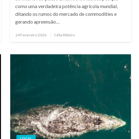
como uma verdadeira potência agrícola mundial,
ditando os rumos do mercado de commodities e
gerando apreensão…
Posted
24 Fevereiro 2026
Célia Ribeiro
on
LOCAL