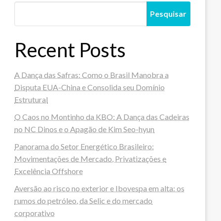
Pesquisar
Recent Posts
A Dança das Safras: Como o Brasil Manobra a
Disputa EUA-China e Consolida seu Domínio
Estrutural
O Caos no Montinho da KBO: A Dança das Cadeiras
no NC Dinos e o Apagão de Kim Seo-hyun
Panorama do Setor Energético Brasileiro:
Movimentações de Mercado, Privatizações e
Excelência Offshore
Aversão ao risco no exterior e Ibovespa em alta: os
rumos do petróleo, da Selic e do mercado
corporativo