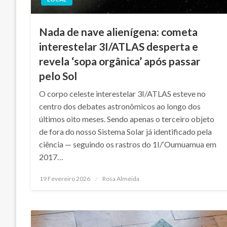
Nada de nave alienígena: cometa
interestelar 3I/ATLAS desperta e
revela ‘sopa orgânica’ após passar
pelo Sol
O corpo celeste interestelar 3I/ATLAS esteve no
centro dos debates astronômicos ao longo dos
últimos oito meses. Sendo apenas o terceiro objeto
de fora do nosso Sistema Solar já identificado pela
ciência — seguindo os rastros do 1I/‘Oumuamua em
2017…
Posted
19 Fevereiro 2026
Rosa Almeida
on