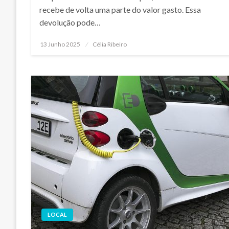
recebe de volta uma parte do valor gasto. Essa
devolução pode…
Posted
13 Junho 2025
Célia Ribeiro
on
LOCAL