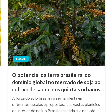
LOCAL
O potencial da terra brasileira: do
domínio global no mercado de soja ao
cultivo de saúde nos quintais urbanos
A força do solo brasileiro se manifesta em
diferentes escalas e propostas. Nas vastas planícies
do interior do país, o Brasil consolida sua posição