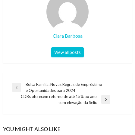
Clara Barbosa
View all posts
Navegação
Bolsa Família: Novas Regras de Empréstimo
Previous
e Oportunidades para 2024
de
Post
CDBs oferecem retorno de até 15% ao ano
artigos
Next
com elevação da Selic
Post
YOU MIGHT ALSO LIKE