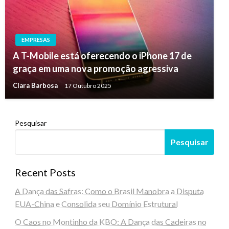
EMPRESAS
A T-Mobile está oferecendo o iPhone 17 de
graça em uma nova promoção agressiva
Clara Barbosa
17 Outubro 2025
Pesquisar
Pesquisar
Recent Posts
A Dança das Safras: Como o Brasil Manobra a Disputa
EUA-China e Consolida seu Domínio Estrutural
O Caos no Montinho da KBO: A Dança das Cadeiras no