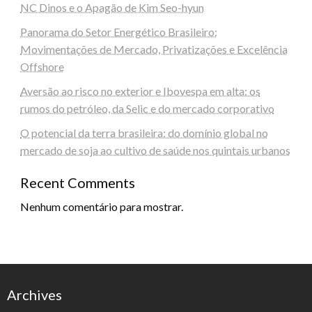
NC Dinos e o Apagão de Kim Seo-hyun
Panorama do Setor Energético Brasileiro:
Movimentações de Mercado, Privatizações e Excelência
Offshore
Aversão ao risco no exterior e Ibovespa em alta: os
rumos do petróleo, da Selic e do mercado corporativo
O potencial da terra brasileira: do domínio global no
mercado de soja ao cultivo de saúde nos quintais urbanos
Recent Comments
Nenhum comentário para mostrar.
Archives