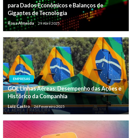
para Dados Econômicos e Balanços de
Gigantes de Tecnologia
Rosa Almeida
29 Abril 2025
EMPRESAS
GOL Linhas Aéreas: Desempenho das Ações e
Histórico da Companhia
Luiz Castro
26 Fevereiro 2025